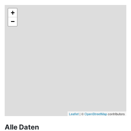
+
−
Leaflet
| ©
OpenStreetMap
contributors
Alle Daten