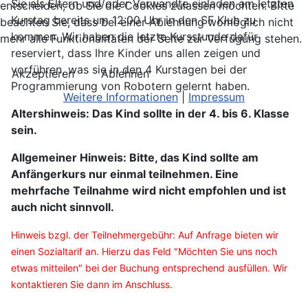
Sie als Eltern und/oder Verwandte einladen am letzten
entscheiden, ob Sie die Cookies zulassen möchten. Bitte
Kurstag bereits um 12:00 Uhr in den SF Klub zu
beachten Sie, dass bei einer Ablehnung womöglich nicht
kommen. Wir haben die letzte Kursstunde dafür
mehr alle Funktionalitäten der Seite zur Verfügung stehen.
reserviert, dass Ihre Kinder uns allen zeigen und
vorführen, was sie in den 4 Kurstagen bei der
Akzeptieren
Ablehnen
Programmierung von Robotern gelernt haben.
Weitere Informationen
|
Impressum
Altershinweis: Das Kind sollte in der 4. bis 6. Klasse
sein.
Allgemeiner Hinweis: Bitte, das Kind sollte am
Anfängerkurs nur einmal teilnehmen. Eine
mehrfache Teilnahme wird nicht empfohlen und ist
auch nicht sinnvoll.
Hinweis bzgl. der Teilnehmergebühr: Auf Anfrage bieten wir
einen Sozialtarif an. Hierzu das Feld "Möchten Sie uns noch
etwas mitteilen" bei der Buchung entsprechend ausfüllen. Wir
kontaktieren Sie dann im Anschluss.