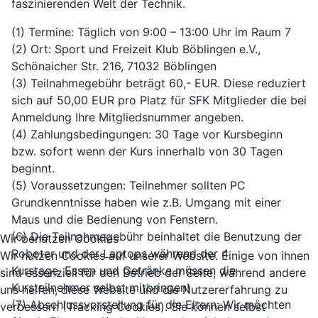
faszinierenden Welt der Technik.
(1) Termine: Täglich von 9:00 – 13:00 Uhr im Raum 7
(2) Ort: Sport und Freizeit Klub Böblingen e.V.,
Schönaicher Str. 216, 71032 Böblingen
(3) Teilnahmegebühr beträgt 60,- EUR. Diese reduziert
sich auf 50,00 EUR pro Platz für SFK Mitglieder die bei
Anmeldung Ihre Mitgliedsnummer angeben.
(4) Zahlungsbedingungen: 30 Tage vor Kursbeginn
bzw. sofort wenn der Kurs innerhalb von 30 Tagen
beginnt.
(5) Voraussetzungen: Teilnehmer sollten PC
Grundkenntnisse haben wie z.B. Umgang mit einer
Maus und die Bedienung von Fenstern.
(6) Die Teilnahmegebühr beinhaltet die Benutzung der
Wir benutzen Cookies
Roboter und der Laptops während der 4
Wir nutzen Cookies auf unserer Website. Einige von ihnen
Kurstage. Essen und Getränke müssen die
sind essenziell für den Betrieb der Seite, während andere
Kursteilnehmer selbst mitbringen!
uns helfen, diese Website und die Nutzererfahrung zu
(7) Abschlussvorstellung für die Eltern: Wir möchten
verbessern (Tracking Cookies). Sie können selbst